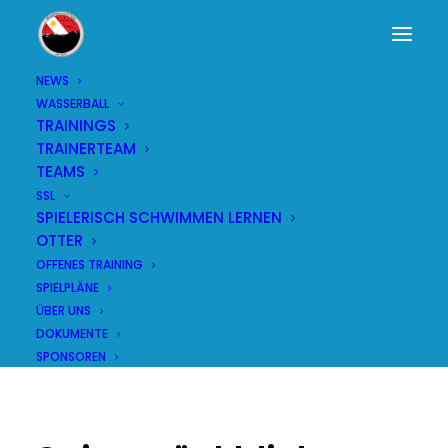
NEWS
WASSERBALL
TRAININGS
SAISONRÜCKBLICK
TRAINERTEAM
TEAMS
FRAUEN NLD SAISON
SSL
SPIELERISCH SCHWIMMEN LERNEN
2023/2024
OTTER
OFFENES TRAINING
17. NOVEMBER 2024
|
IN
ALLGEMEIN
,
FRAUEN
|
BY
JOCHEN
SPIELPLÄNE
ÜBER UNS
DOKUMENTE
SPONSOREN