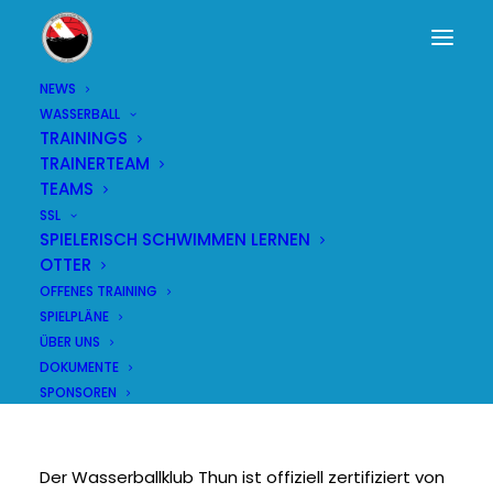
NEWS
WASSERBALL
TRAININGS
WIR SETZEN EIN
TRAINERTEAM
TEAMS
ZEICHEN FÜR
SSL
SPIELERISCH SCHWIMMEN LERNEN
INKLUSION
OTTER
OFFENES TRAINING
9. FEBRUAR 2026
|
IN
ALLGEMEIN
|
BY
SALOME
SPIELPLÄNE
ÜBER UNS
DOKUMENTE
SPONSOREN
Der Wasserballklub Thun ist offiziell zertifiziert von