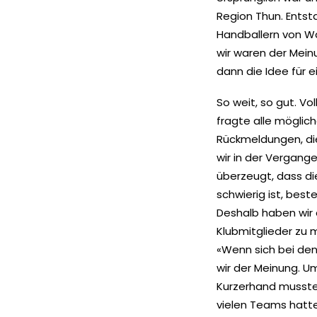
Region Thun. Entst
Handballern von W
wir waren der Mein
dann die Idee für 
So weit, so gut. Vo
fragte alle möglic
Rückmeldungen, die
wir in der Vergang
überzeugt, dass die
schwierig ist, bes
Deshalb haben wir 
Klubmitglieder zu m
«Wenn sich bei den
wir der Meinung. U
Kurzerhand musste
vielen Teams hatten