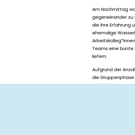
Am Nachmittag war
gegeneinander zu s
die ihre Erfahrung 
ehemalige Wasserba
Arbeitskolleg*inne
Teams eine bunte M
liefern.
Aufgrund der Anzah
die Gruppenphase z
Nach den Gruppensp
Turniersieg spielte
Damit das Turnier 
Unterstützung wäre
Team einen Sack vol
Danke an: