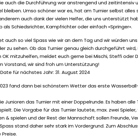
ie auch die Durchführung war anstrengend und zeitintensiv 
l bleiben. Umso schöner war es, hat am Turnier selbst alles 
 anderem auch dank der vielen Helfer, die uns unterstützt hab
ob als Schiedsrichter, Kampfrichter oder einfach «Springer».
ttet auch so viel Spass wie wir an dem Tag und wir würden un
r zu sehen. Ob das Turnier genau gleich durchgeführt wird, i
m OK mitzuhelfen, meldet euch gerne bei Mischi, Steffi oder 
Vorstand, wir sind froh um Unterstützung!
 Date für nächstes Jahr: 31. August 2024
023 fand dann bei schönstem Wetter das erste Wasserball-
e Junioren das Turnier mit einer Doppelrunde. Es haben alle
elt. Die Vorgabe für das Turnier lautete, max. zwei Spieler,
ren & spielen und der Rest der Mannschaft sollen Freunde, 
 Spass stand daher sehr stark im Vordergrund. Zum Abschluss
 Preise.