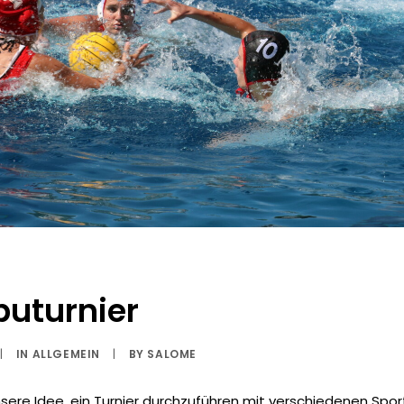
puturnier
|
IN
ALLGEMEIN
|
BY
SALOME
nsere Idee, ein Turnier durchzuführen mit verschiedenen Spo