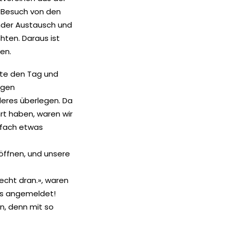
e Besuch von den
nder Austausch und
ten. Daraus ist
en.
ante den Tag und
igen
deres überlegen. Da
rt haben, waren wir
infach etwas
öffnen, und unsere
echt dran.», waren
ams angemeldet!
n, denn mit so