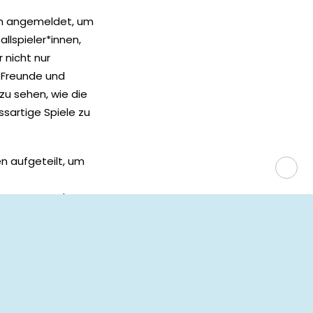
ch angemeldet, um
lspieler*innen,
 nicht nur
 Freunde und
zu sehen, wie die
sartige Spiele zu
n aufgeteilt, um
en Teams um den
u danken! Ohne ihre
den hat und jedes