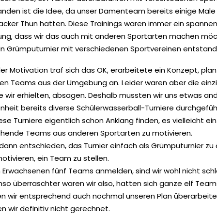
anden ist die Idee, da unser Damenteam bereits einige Mal
acker Thun hatten. Diese Trainings waren immer ein spanne
ung, dass wir das auch mit anderen Sportarten machen möch
ein Grümputurnier mit verschiedenen Sportvereinen entstand
ller Motivation traf sich das OK, erarbeitete ein Konzept, pl
hen Teams aus der Umgebung an. Leider waren aber die einz
 wir erhielten, absagen. Deshalb mussten wir uns etwas an
enheit bereits diverse Schülerwasserball-Turniere durchgefüh
se Turniere eigentlich schon Anklang finden, es vielleicht e
tehende Teams aus anderen Sportarten zu motivieren.
dann entschieden, das Turnier einfach als Grümputurnier zu 
otivieren, ein Team zu stellen.
 Erwachsenen fünf Teams anmelden, sind wir wohl nicht schl
mso überraschter waren wir also, hatten sich ganze elf Te
n wir entsprechend auch nochmal unseren Plan überarbeite
 wir definitiv nicht gerechnet.