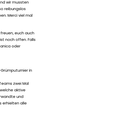
und wir mussten
so reibungslos
en. Merci viel mal
s freuen, euch auch
st noch offen. Falls
Danica oder
Grümputurnier in
 Teams zwei Mal
 welche aktive
Verwandte und
 erhielten alle