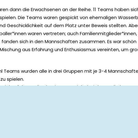
en dann die Erwachsenen an der Reihe. 11 Teams haben si
pielen. Die Teams waren gespickt von ehemaligen Wasserbal
und Geschicklichkeit auf dem Platz unter Beweis stellten. Aber
ller*innen waren vertreten; auch Familienmitglieder*innen,
n fanden sich in den Mannschaften zusammen. Es war schön 
ischung aus Erfahrung und Enthusiasmus vereinten, um gros
l Teams wurden alle in drei Gruppen mit je 3-4 Mannschafte
u spielen.
ielen folgten die Platzierungsspiele, bei denen die best
n. Es war ein intensives und spannendes Turnier.
so möglich wurde, gilt es unseren Grümputurniersponsoren z
 es nicht möglich gewesen, dass das Turnier so stattgefun
ler toller Preise erhalten konnte.