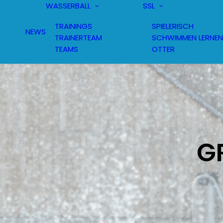
WASSERBALL
SSL
TRAININGS
SPIELERISCH
NEWS
TRAINERTEAM
SCHWIMMEN LERNEN
TEAMS
OTTER
G