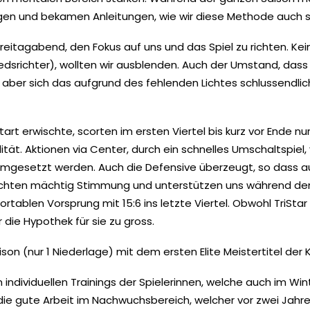
gen und bekamen Anleitungen, wie wir diese Methode auch 
eitagabend, den Fokus auf uns und das Spiel zu richten. Kei
hiedsrichter), wollten wir ausblenden. Auch der Umstand, da
ber sich das aufgrund des fehlenden Lichtes schlussendlich n
art erwischte, scorten im ersten Viertel bis kurz vor Ende nu
ät. Aktionen via Center, durch ein schnelles Umschaltspiel,
umgesetzt werden. Auch die Defensive überzeugt, so dass auch
hten mächtig Stimmung und unterstützen uns während dem
tablen Vorsprung mit 15:6 ins letzte Viertel. Obwohl TriSta
r die Hypothek für sie zu gross.
on (nur 1 Niederlage) mit dem ersten Elite Meistertitel der
n individuellen Trainings der Spielerinnen, welche auch im W
ie gute Arbeit im Nachwuchsbereich, welcher vor zwei Jahre