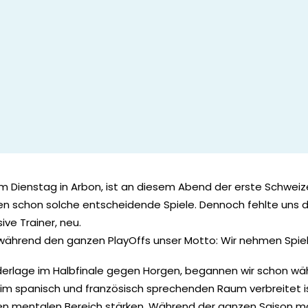
 Dienstag in Arbon, ist an diesem Abend der erste Schweiz
en schon solche entscheidende Spiele. Dennoch fehlte uns die
ive Trainer, neu.
r während den ganzen PlayOffs unser Motto: Wir nehmen Spiel 
ederlage im Halbfinale gegen Horgen, begannen wir schon 
em im spanisch und französisch sprechenden Raum verbreitet 
en mentalen Bereich stärken. Während der ganzen Saison m