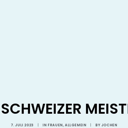
 SCHWEIZER MEIST
7. JULI 2023
|
IN
FRAUEN
,
ALLGEMEIN
|
BY
JOCHEN